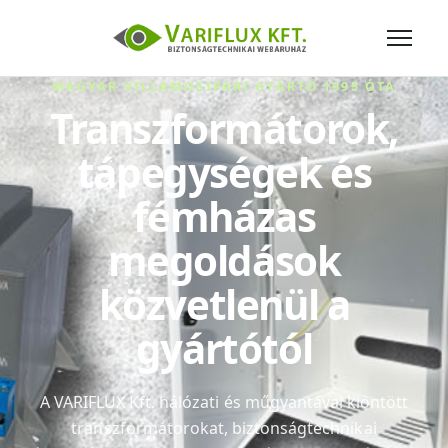
MAGYAR VILLAMOSIPARI GYÁRTÓ 1995 ÓTA
Transzformátorok,
tápegységek és
fémházas
megoldások
közvetlenül a
gyártótól
A VARIFLUX Kft. hálózati és műgyantával kiöntött
transzformátorokat, biztonságtechnikai