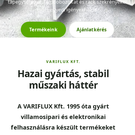
tápegységeket, fémdobozokat és rack szekrényeket
gyárt egyedi igényekhez is.
Termékeink
Ajánlatkérés
VARIFLUX KFT.
Hazai gyártás, stabil
műszaki háttér
A VARIFLUX Kft. 1995 óta gyárt
villamosipari és elektronikai
felhasználásra készült termékeket